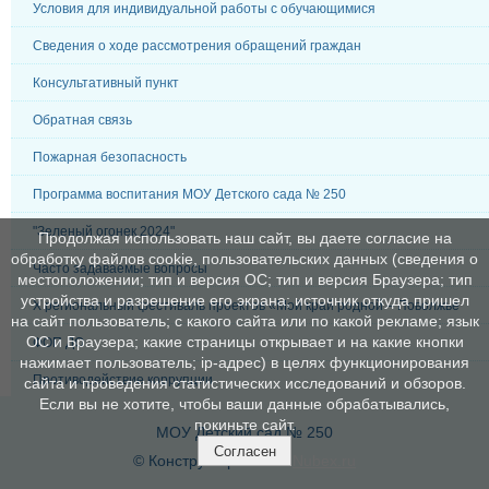
Условия для индивидуальной работы с обучающимися
Сведения о ходе рассмотрения обращений граждан
Консультативный пункт
Обратная связь
Пожарная безопасность
Программа воспитания МОУ Детского сада № 250
"Зеленый огонек 2024"
Продолжая использовать наш сайт, вы даете согласие на
обработку файлов cookie, пользовательских данных (сведения о
Часто задаваемые вопросы
местоположении; тип и версия ОС; тип и версия Браузера; тип
устройства и разрешение его экрана; источник откуда пришел
X региональный фестиваль проектов «Мой край родной – Поволжье
на сайт пользователь; с какого сайта или по какой рекламе; язык
ОС и Браузера; какие страницы открывает и на какие кнопки
ФОП ДО
нажимает пользователь; ip-адрес) в целях функционирования
Противодействие коррупции
сайта и проведения статистических исследований и обзоров.
Если вы не хотите, чтобы ваши данные обрабатывались,
покиньте сайт.
МОУ Детский сад № 250
Согласен
© Конструктор сайтов
Nubex.ru