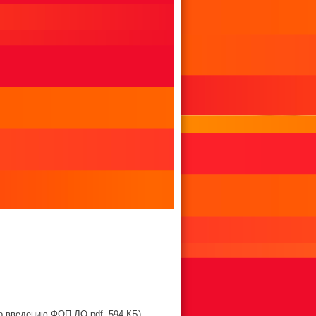
о введению ФОП ДО.pdf, 594 КБ)