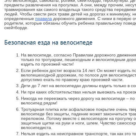
Это велосипеды, самокаты, ролики, скейтборды, героскутеры. Де
предметы развлечения на прогулках. А они, между прочим, несу
травмирования как самого владельца такого средства передвиже
людей. Чтобы свести риск травм детей на дорогах к минимуму, 
определенные
правила
дорожного движения. С ними в первую о
родители, которые обязаны обучить ребенка правильному повед
скейтборде.
Безопасная езда на велосипеде
На велосипеде, согласно Правилам дорожного движения, 
только по тротуарам, пешеходным и велосипедным доро
ездить по проезжей части!
Если ребенок достиг возраста 14 лет. Он может ездить п
велопешеходной дорожкам, по полосе для велосипедисто
допустимо ехать по правому краю проезжей части.
Дети до 7 лет на велосипедах должны ездить только в с
Ни при каких обстоятельствах нельзя выезжать на проез
Никогда не переезжать через дорогу на велосипеде – по
велосипед рядом!
Тротуарная плитка или асфальтовое покрытие очень тве
велосипеде без защиты, падение может закончиться тр
переломом. Потому вместе с велосипедом на прогулку 
защитные щитки на руки и ноги, шлем. Чувство самосох
велосипедиста.
Нельзя ездить на неисправном транспорте, так как это т