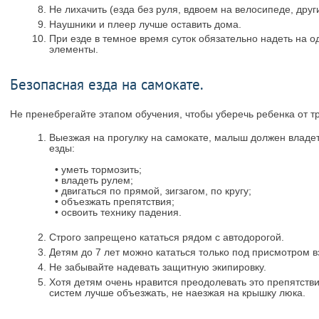
Не лихачить (езда без руля, вдвоем на велосипеде, дру
Наушники и плеер лучше оставить дома.
При езде в темное время суток обязательно надеть на
элементы.
Безопасная езда на самокате.
Не пренебрегайте этапом обучения, чтобы уберечь ребенка от т
Выезжая на прогулку на самокате, малыш должен влад
езды:
• уметь тормозить;
• владеть рулем;
• двигаться по прямой, зигзагом, по кругу;
• объезжать препятствия;
• освоить технику падения.
Строго запрещено кататься рядом с автодорогой.
Детям до 7 лет можно кататься только под присмотром в
Не забывайте надевать защитную экипировку.
Хотя детям очень нравится преодолевать это препятств
систем лучше объезжать, не наезжая на крышку люка.