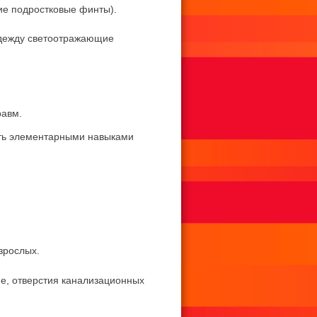
гие подростковые финты).
 одежду светоотражающие
равм.
еть элементарными навыками
зрослых.
ие, отверстия канализационных