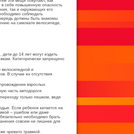
тям эти вещи покупают, как
т в себе повышенную опасность
ния, так и окружающих его
необходимо соблюдать
чередь должны быть знакомы
ению на самокате велосипеде,
дети до 14 лет могут ездить
жкам. Категорически запрещено
о велосипедной и
в. В случае их отсутствия
опровождении взрослых.
жую часть автодороги.
 переходу только пешком, ведя
рдые. Если ребенок катается на
авмой – ушибом или даже
обязательно необходимо брать
ранения совсем не лишнее для
оже чревато травмой.